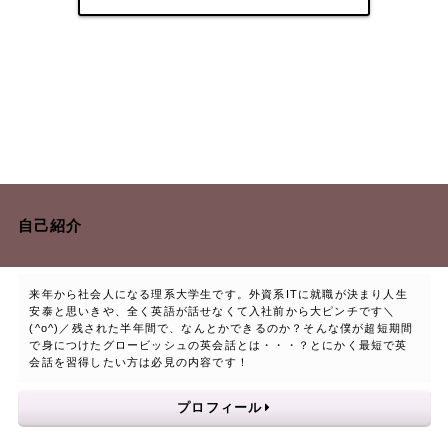
自己紹介
来年から社会人になる理系大学生です。外資系ITに就職が決まり人生
安泰と思いきや、全く英語が話せなくて入社前から大ピンチです＼
(^o^)／残された半年間で、なんとかできるのか？そんな僕が超短期間
で身につけたグロービッシュの英会話とは・・・？とにかく最短で英
会話を習得したい方は必見の内容です！
プロフィール